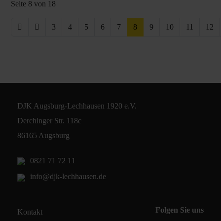
Seite 8 von 18
3
4
5
6
7
8
9
10
11
12
DJK Augsburg-Lechhausen 1920 e.V.
Derchinger Str. 118c
86165 Augsburg
0821 71 72 11
info@djk-lechhausen.de
Folgen Sie uns
Kontakt