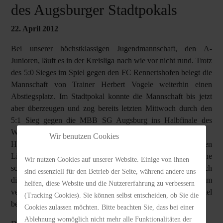
des Augsburger Stadtpokals
22. April 2012
Bei unserer höchstklassigen Jugendmannschaft, den A-
Junioren, läuft es in der Kreisliga nach wie vor nicht rund. Trotz
des 5:0 Sieges im Spiel gegen den FC Rennertshofen belegt die
Mannschaft von Trainer Herbert Vogele weiterhin einen
Abstiegsplatz. Im Stadtpokal konnte die Mannschaft bis jetzt
aber überzeugen und zog bereits letzten Mittwoch durch den
5:1 Sieg gegen die MBB SG Augsburg ins Halbfinale des
Wettbewerbs ein.
Wir benutzen Cookies
Hier geht es gegen den deutlich besser platzierten
Ligakonkurrenten TG Viktoria Augsburg, der zwar eine
Wir nutzen Cookies auf unserer Website. Einige von ihnen
schwere, aber nicht unlösbare Aufgabe darstellt. Das zeigt auch
sind essenziell für den Betrieb der Seite, während andere uns
die knappe 3:2 Auswärtsniederlage im Ligaspiel am
helfen, diese Website und die Nutzererfahrung zu verbessern
vergangenen Wochenende, die unsere Jungs jetzt im Pokalspiel
(Tracking Cookies). Sie können selbst entscheiden, ob Sie die
bei eigenem Heimrecht drehen wollen.
Cookies zulassen möchten. Bitte beachten Sie, dass bei einer
Ablehnung womöglich nicht mehr alle Funktionalitäten der