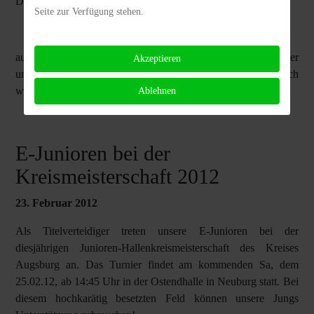
Das Halbfinalspiel findet am
Seite zur Verfügung stehen.
Mi, 02. Mai 2012 ab 18:30h
auf unserer Sportanlage an der Meranerstraße statt. Zuschauer
Akzeptieren
und Fans sind zu dieser spannenden Begegnung herzlich
willkommen!
Ablehnen
E-Junioren bei der
Kreismeisterschaft 2012
23. Februar 2012
Als Titelverteidiger treten unsere E-Junioren bei der
diesjährigen Junioren-Hallenkreismeisterschaft des Kreises
Augsburg an. Das Turnier findet am kommenden Sa, dem
25.02.12, ab 14:45 Uhr in der Ostendhalle in Neuburg statt. Bei
diesem hochkarätig besetzten Feld können unsere Jungs