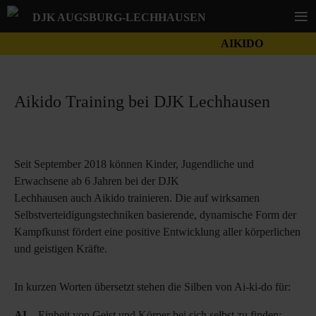
≡
DJK AUGSBURG-LECHHAUSEN
AIKIDO
Aikido Training bei DJK Lechhausen
Seit September 2018 können Kinder, Jugendliche und
Erwachsene ab 6 Jahren bei der DJK
Lechhausen auch Aikido trainieren. Die auf wirksamen
Selbstverteidigungstechniken basierende, dynamische Form der
Kampfkunst fördert eine positive Entwicklung aller körperlichen
und geistigen Kräfte.
In kurzen Worten übersetzt stehen die Silben von Ai-ki-do für:
AI
– Einheit von Geist und Körper bei sich selbst zu finden: