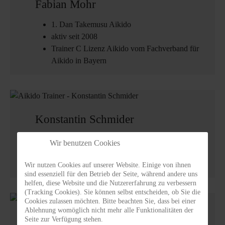
Fabian Mohr
1. Dan Takemusu Aikido
aktiv seit 2008
Trainer C Lizenz Aikido vom Fachverband für
Aikido in Bayern
Konstantin Schmider
1. Dan Takemusu Aikido
Wir benutzen Cookies
Aikido seit 2012
Übungsleiter Assistent BSJ
Wir nutzen Cookies auf unserer Website. Einige von ihnen
sind essenziell für den Betrieb der Seite, während andere uns
helfen, diese Website und die Nutzererfahrung zu verbessern
(Tracking Cookies). Sie können selbst entscheiden, ob Sie die
Cookies zulassen möchten. Bitte beachten Sie, dass bei einer
Ablehnung womöglich nicht mehr alle Funktionalitäten der
Seite zur Verfügung stehen.
Manuel Eckert