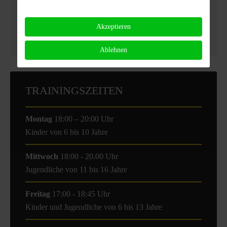
1. Kyu Takemusu Aikido
Akzeptieren
Aikido seit 2010
Übungsleiter Assistent BSJ
Ablehnen
TRAININGSZEITEN
Montag
18:00 – 20:00 Uhr
Kinder von 6 bis 10 Jahre
Mittwoch
18:00 - 20.00 Uhr
Jugendliche von 11 bis 16 Jahre
Freitag
17:00 - 18:45 Uhr
Kinder und Jugendliche von 6 bis 13 Jahre