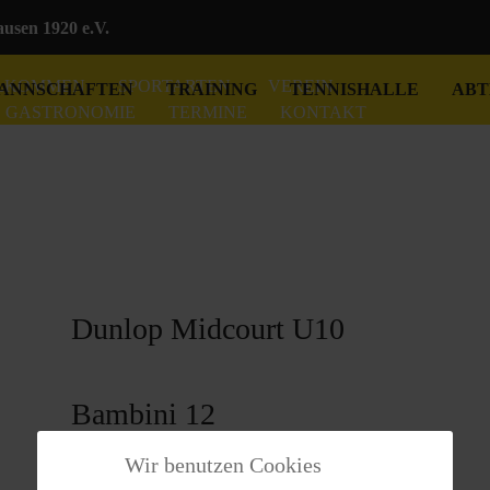
sen 1920 e.V.
LKOMMEN
SPORTARTEN
VEREIN
ANNSCHAFTEN
TRAINING
TENNISHALLE
ABT
GASTRONOMIE
TERMINE
KONTAKT
Dunlop Midcourt U10
Bambini 12
Wir benutzen Cookies