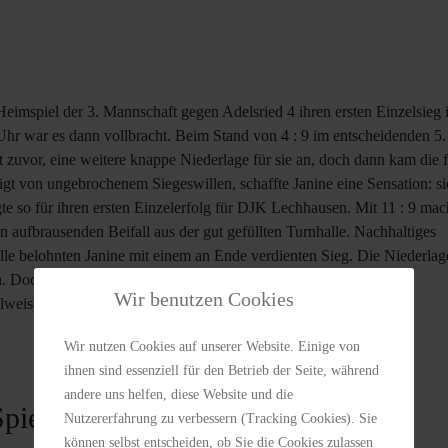
 Heimspiel der 3. Mannschaft gegen Adelsried 4 ihren ersten Einzelsieg 
hr war es dann vollbracht. Beim Stand von 4 : 9 im entscheidenden 5.
t zuvor, eine weitere knappe Niederlage für sie an, doch dann kam die 
ägt von ungebrochenem Siegeswillen, schaffte Janine eine Sensation: si
gte so für ihren ersten Einzelerfolg für DJK Lechhausen. Mit 11 : 9 mac
den aufbrausenden Beifall aus der gut gefüllten Turnhalle. Nachhaltiges
lle belohnten Janine mit einem an Ende verdienten Sieg. Die Niederlag
. Doch der Anfang ist gemacht. Janine wird uns mit ihrer
Wir benutzen Cookies
lweise noch viel Freude bereiten.
Wir nutzen Cookies auf unserer Website. Einige von
ihnen sind essenziell für den Betrieb der Seite, während
andere uns helfen, diese Website und die
pielzeit
Nutzererfahrung zu verbessern (Tracking Cookies). Sie
können selbst entscheiden, ob Sie die Cookies zulassen