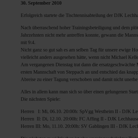
30. September 2010
Erfolgreich startete die Tischtennisabteilung der DJK Lechha
Nach überraschend hoher Trainingsbeteiligung und dem plötz
Jahrzehnten nicht mehr antreffen konnte, gewann die Mannsc
mit 9:4.
Nicht ganz so gut sah es am selben Tag für unsere ewige Ho
vielleicht anders ausgesehen hätte, wenn nicht Michael Kelle
Am vergangenen Dienstag trat dann die ersatzgeschwächte Ma
ersten Mannschaft von Steppach an und entschied das knappe
Abreise zu einer Tagung verschoben und damit nicht unerh
Alles in allem kann man sich so über einen gelungenen Start 
Die nächsten Spiele:
Herren I: Mi, 06.10. 20:00h: SpVgg Westheim II - DJK L
Herren II: Di, 12.10. 20:00h: FC Affing II - DJK Lechhause
Herren III: Mo, 11.10. 20:00h: SV Gablingen III - DJK Lec