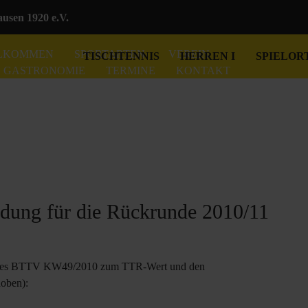
sen 1920 e.V.
LKOMMEN
SPORTARTEN
VEREIN
TISCHTENNIS
HERREN I
SPIELOR
GASTRONOMIE
TERMINE
KONTAKT
ung für die Rückrunde 2010/11
er des BTTV KW49/2010 zum TTR-Wert und den
hoben):