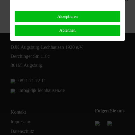
Akzeptieren
Ablehnen
DJK Augsburg-Lechhausen 1920 e.V.
Derchinger Str. 118c
86165 Augsburg
0821 71 72 11
info@djk-lechhausen.de
Folgen Sie uns
Kontakt
Impressum
Datenschutz