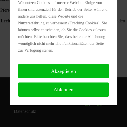
Wir nutzen Cookies auf unserer Website. Einige von
ihnen sind essenziell für den Betrieb der Seite, während
Pfersee 2
2
:
0
andere uns helfen, diese Website und die
Lechhausen
4
:
1
Termin geändert
Nutzererfahrung zu verbessern (Tracking Cookies). Sie
können selbst entscheiden, ob Sie die Cookies zulassen
möchten. Bitte beachten Sie, dass bei einer Ablehnung
womöglich nicht mehr alle Funktionalitäten der Seite
zur Verfügung stehen.
Akzeptieren
Ablehnen
Folgen Sie uns
Kontakt
Impressum
Datenschutz