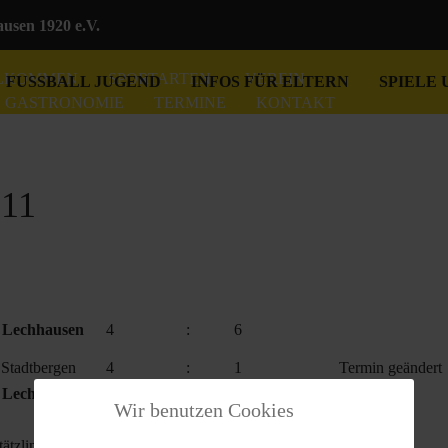
sen 1920 e.V.
LKOMMEN
SPORTARTEN
VEREIN
FUSSBALL JUGEND
INFOS FÜR ELTERN
SPIELE 
GASTRONOMIE
TERMINE
KONTAKT
.11
Lechhausen
4
:
6
Stadtbergen
4
:
1
Termin geändert
Lechhausen
4
:
2
Wir benutzen Cookies
ätzling
3
:
5