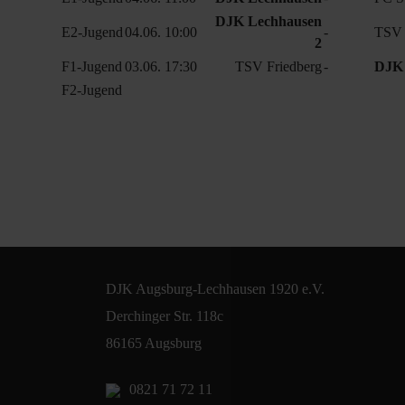
DJK Lechhausen
E2-Jugend
04.06. 10:00
-
TSV 
2
F1-Jugend
03.06. 17:30
TSV Friedberg
-
DJK 
F2-Jugend
DJK Augsburg-Lechhausen 1920 e.V.
Derchinger Str. 118c
86165 Augsburg
0821 71 72 11