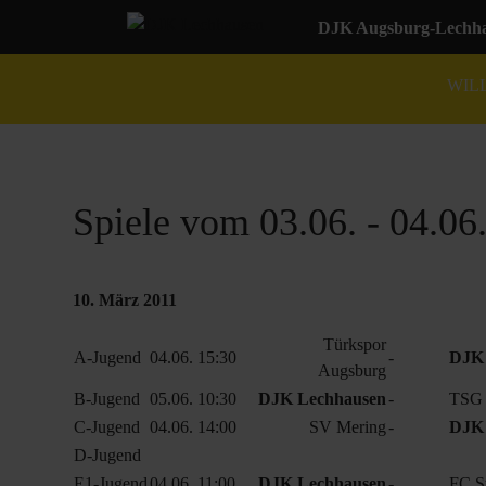
DJK Augsburg-Lechhau
WIL
Spiele vom 03.06. - 04.06
10. März 2011
Türkspor
A-Jugend
04.06. 15:30
-
DJK 
Augsburg
B-Jugend
05.06. 10:30
DJK Lechhausen
-
TSG 
C-Jugend
04.06. 14:00
SV Mering
-
DJK 
D-Jugend
E1-Jugend
04.06. 11:00
DJK Lechhausen
-
FC St