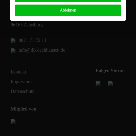
DJK Augsburg-Lechhausen 1920 e.V.
Ablehnen
Derchinger Str. 118c
86165 Augsburg
0821 71 72 11
info@djk-lechhausen.de
Folgen Sie uns
Kontakt
Impressum
Datenschutz
Mitglied von