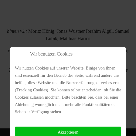
hinten v.l.:
Moritz Hönig, Jonas Wüstner Ibrahim Algül, Samuel
Lubik, Matthias Harms
vorne v.l.:
Metin Bozdemir, Fabian Rappelhofer, Fabian Bayer,
Wir benutzen Cookies
Melih Ayatan, Muhammed Keles
Wir nutzen Cookies auf unserer Website. Einige von ihnen
Trainer:
Robby Hönig, Jürgen Dannhorn und Jürgen Wüstner
sind essenziell für den Betrieb der Seite, während andere uns
helfen, diese Website und die Nutzererfahrung zu verbessern
(Tracking Cookies). Sie können selbst entscheiden, ob Sie die
Vielen Dank für die Unterstützung!
Cookies zulassen möchten. Bitte beachten Sie, dass bei einer
Ablehnung womöglich nicht mehr alle Funktionalitäten der
Seite zur Verfügung stehen.
Akzeptieren