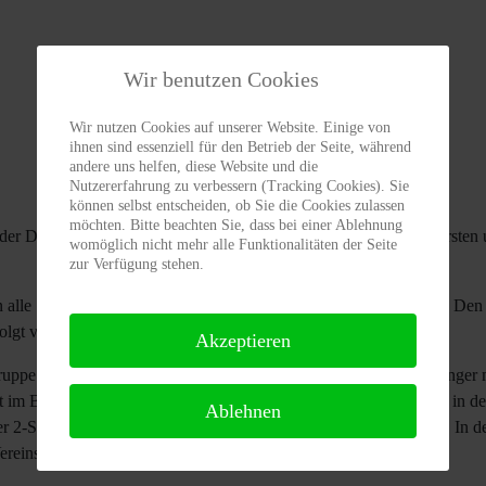
Wir benutzen Cookies
Wir nutzen Cookies auf unserer Website. Einige von
ihnen sind essenziell für den Betrieb der Seite, während
andere uns helfen, diese Website und die
Nutzererfahrung zu verbessern (Tracking Cookies). Sie
können selbst entscheiden, ob Sie die Cookies zulassen
möchten. Bitte beachten Sie, dass bei einer Ablehnung
er Dritten sicherte sich Franziska Fritzsche mit 2:0 Spielen den ersten 
womöglich nicht mehr alle Funktionalitäten der Seite
zur Verfügung stehen.
lle Spiele bis auf eines erst im fünften Satz entschieden wurden. Den 
olgt von Jens Peche (1:1 Spiele) und Michael Keller (0:2 Spiele).
Akzeptieren
engruppe: In einem fulminanten Auftaktspiel bezwang Thomas Geislinge
ut im Bauch ließ Dieter wiederum spielerisch an Harald aus, den er in de
Ablehnen
r 2-Satz-Führung allerdings noch einen Satz an Thomas abgeben. In der
Vereinsmeister der DJK Lechhausen 2016!