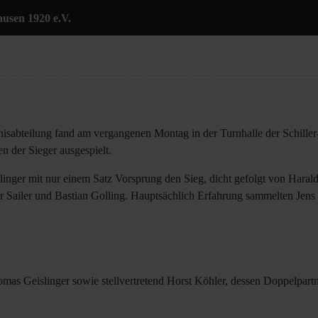
sen 1920 e.V.
LKOMMEN
SPORTARTEN
VEREIN
GASTRONOMIE
TERMINE
KONTAKT
nnisabteilung fand am vergangenen Montag in der Turnhalle der Schille
n der Sieger ausgespielt.
ger mit nur einem Satz Vorsprung den Sieg, dicht gefolgt von Harald S
er Sailer und Bastian Golling. Hauptsächlich Erfahrung sammelten Jens 
mas Geislinger sowie stellvertretend Horst Köhler, dessen Doppelpar