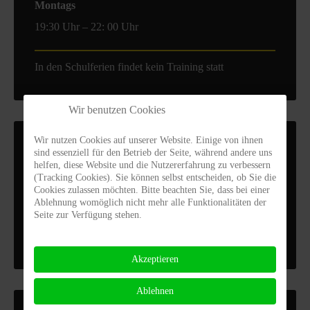
Montags
19:30 Uhr – 22: 00 Uhr
In den Schulferien findet kein Training statt
Wir benutzen Cookies
Wir nutzen Cookies auf unserer Website. Einige von ihnen
TRAININGSORT
sind essenziell für den Betrieb der Seite, während andere uns
helfen, diese Website und die Nutzererfahrung zu verbessern
(Tracking Cookies). Sie können selbst entscheiden, ob Sie die
Turnhalle der Pankratiusschule
Cookies zulassen möchten. Bitte beachten Sie, dass bei einer
Ablehnung womöglich nicht mehr alle Funktionalitäten der
Kurt-Schumacher-Str. 69a
Seite zur Verfügung stehen.
86165 Augsburg
Akzeptieren
Ablehnen