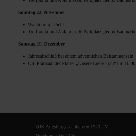
Treffpunkt und Abfahrtszeit: Parkplatz „tedox Baumark
Sonntag 22. November
Wanderung - Pichl
Treffpunkt und Abfahrtszeit: Parkplatz „tedox Baumark
Samstag 19. Dezember
Jahresabschluß bei einem adventlichen Beisammensein
Ort: Pfarrsaal der Pfarrei „Unsere Liebe Frau“ um 16:0
DJK Augsburg-Lechhausen 1920 e.V.
Derchinger Str. 118c