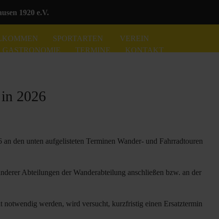
sen 1920 e.V.
LKOMMEN
SPORTARTEN
VEREIN
GASTRONOMIE
TERMINE
KONTAKT
 in 2026
 an den unten aufgelisteten Terminen Wander- und Fahrradtouren
 anderer Abteilungen der Wanderabteilung anschließen bzw. an der
tät notwendig werden, wird versucht, kurzfristig einen Ersatztermin