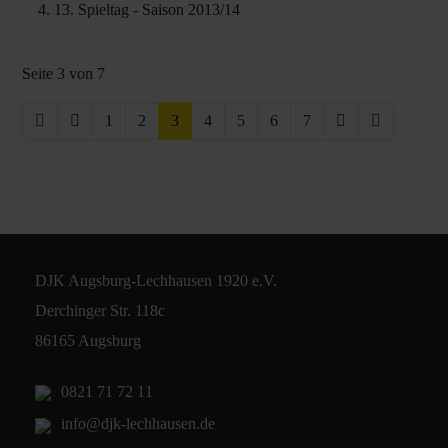
13. Spieltag - Saison 2013/14
Seite 3 von 7
1
2
3
4
5
6
7
DJK Augsburg-Lechhausen 1920 e.V.
Derchinger Str. 118c
86165 Augsburg
0821 71 72 11
info@djk-lechhausen.de