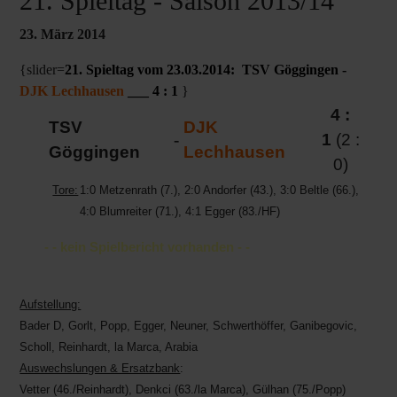
21. Spieltag - Saison 2013/14
23. März 2014
{slider=
21. Spieltag vom 23.03.2014: TSV Göggingen -
DJK Lechhausen
___ 4 : 1
}
4 :
TSV
DJK
-
1
(2 :
Göggingen
Lechhausen
0)
Tore:
1:0 Metzenrath (7.), 2:0 Andorfer (43.), 3:0 Beltle (66.),
4:0 Blumreiter (71.), 4:1 Egger (83./HF)
- - kein Spielbericht vorhanden - -
Aufstellung:
Bader D, Gorlt, Popp, Egger, Neuner, Schwerthöffer, Ganibegovic,
Scholl, Reinhardt, la Marca, Arabia
Auswechslungen & Ersatzbank
:
Vetter (46./Reinhardt), Denkci (63./la Marca), Gülhan (75./Popp)