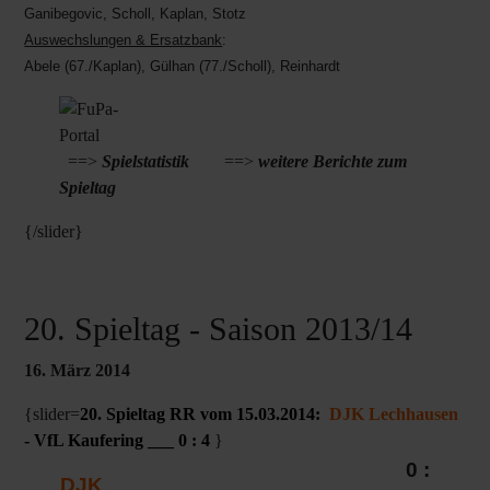
Ganibegovic, Scholl, Kaplan, Stotz
Auswechslungen & Ersatzbank
:
Abele (67./Kaplan), Gülhan (77./Scholl), Reinhardt
==>
Spielstatistik
==>
weitere Berichte zum
Spieltag
{/slider}
20. Spieltag - Saison 2013/14
16. März 2014
{slider=
20. Spieltag RR vom 15.03.2014:
DJK Lechhausen
- VfL Kaufering ___ 0 : 4
}
0 :
DJK