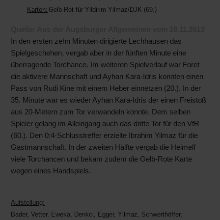
Karten:
Gelb-Rot für Yildirim Yilmaz/DJK (69.)
Quelle: Aus der Augsburger Allgemeinen vom 18.11.2013
In den ersten zehn Minuten dirigierte Lechhausen das
Spielgeschehen, vergab aber in der fünften Minute eine
überragende Torchance. Im weiteren Spielverlauf war Foret
die aktivere Mannschaft und Ayhan Kara-Idris konnten einen
Pass von Rudi Kine mit einem Heber einnetzen (20.). In der
35. Minute war es wieder Ayhan Kara-Idris der einen Freistoß
aus 20-Metern zum Tor verwandeln konnte. Dem selben
Spieler gelang im Alleingang auch das dritte Tor für den VfR
(60.). Den 0:4-Schlusstreffer erzielte Ibrahim Yilmaz für die
Gastmannschaft. In der zweiten Hälfte vergab die Heimelf
viele Torchancen und bekam zudem die Gelb-Rote Karte
wegen eines Handspiels.
Aufstellung:
Bader, Vetter, Eweka, Denkci, Egger, Yilmaz, Schwerthöffer,