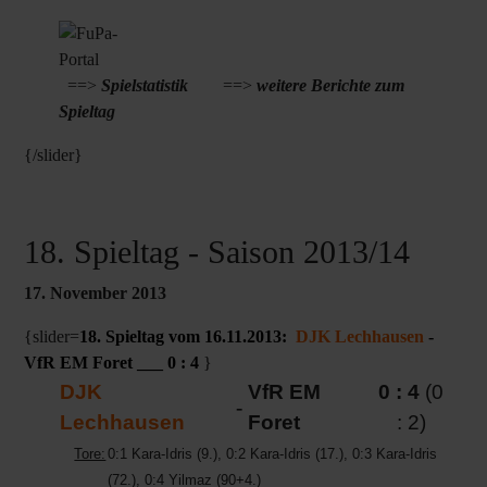
==>
Spielstatistik
==>
weitere Berichte zum
Spieltag
{/slider}
18. Spieltag - Saison 2013/14
17. November 2013
{slider=
18. Spieltag vom 16.11.2013:
DJK Lechhausen
-
VfR EM Foret ___ 0 : 4
}
DJK
VfR EM
0 : 4
(0
-
Lechhausen
Foret
: 2)
Tore:
0:1 Kara-Idris (9.), 0:2 Kara-Idris (17.), 0:3 Kara-Idris
(72.), 0:4 Yilmaz (90+4.)