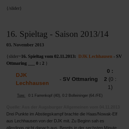
{/slider}
16. Spieltag - Saison 2013/14
03. November 2013
{slider=
16. Spieltag vom 02.11.2013:
DJK Lechhausen
- SV
Ottmaring ___ 0 : 2
}
0 :
DJK
-
SV Ottmaring
2
(0 :
Lechhausen
1)
Tore:
0:1 Farrenkopf (40), 0:2 Bolleininger (64./FE)
Quelle: Aus der Augsburger Allgemeinen vom 04.11.2013
Drei Punkte im Abstiegskampf brachte die Haas/Nowak-Elf
aus Lechhausen von der DJK mit. Zu Beginn sah es
allerdings nicht danach aus. Bereits in der sechsten Minute