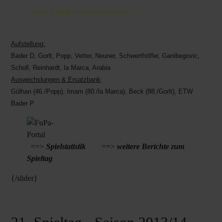
- - kein Spielbericht vorhanden - -
Aufstellung:
Bader D, Gorlt, Popp, Vetter, Neuner, Schwerthöffer, Ganibegovic,
Scholl, Reinhardt, la Marca, Arabia
Auswechslungen & Ersatzbank
:
Gülhan (46./Popp), Imam (80./la Marca), Beck (88./Gorlt), ETW
Bader P.
==>
Spielstatistik
==>
weitere Berichte zum
Spieltag
{/slider}