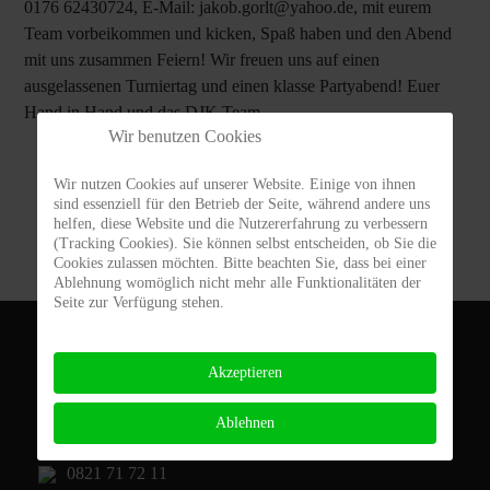
0176 62430724, E-Mail:
jakob.gorlt@yahoo.de
, mit eurem
Team vorbeikommen und kicken, Spaß haben und den Abend
mit uns zusammen Feiern! Wir freuen uns auf einen
ausgelassenen Turniertag und einen klasse Partyabend! Euer
Hand in Hand und das DJK Team.
Wir benutzen Cookies
Wir nutzen Cookies auf unserer Website. Einige von ihnen
sind essenziell für den Betrieb der Seite, während andere uns
helfen, diese Website und die Nutzererfahrung zu verbessern
(Tracking Cookies). Sie können selbst entscheiden, ob Sie die
Cookies zulassen möchten. Bitte beachten Sie, dass bei einer
Ablehnung womöglich nicht mehr alle Funktionalitäten der
Seite zur Verfügung stehen.
DJK Augsburg-Lechhausen 1920 e.V.
Akzeptieren
Derchinger Str. 118c
86165 Augsburg
Ablehnen
0821 71 72 11