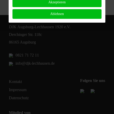
Akzeptieren
Ablehnen
DJK Augsburg-Lechhausen 1920 e.V.
Derchinger Str. 118c
86165 Augsburg
0821 71 72 11
info@djk-lechhausen.de
Folgen Sie uns
Kontakt
Impressum
Datenschutz
Mitglied von