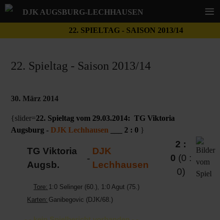
≡
DJK AUGSBURG-LECHHAUSEN
22. SPIELTAG - SAISON 2013/14
22. Spieltag - Saison 2013/14
30. März 2014
{slider=
22. Spieltag vom 29.03.2014: TG Viktoria
Augsburg -
DJK Lechhausen
___ 2 : 0
}
2 :
TG Viktoria
DJK
-
0
(0 :
Augsb.
Lechhausen
0)
Tore:
1:0 Selinger (60.), 1:0 Agut (75.)
Karten:
Ganibegovic (DJK/68.)
- - kein Spielbericht vorhanden - -