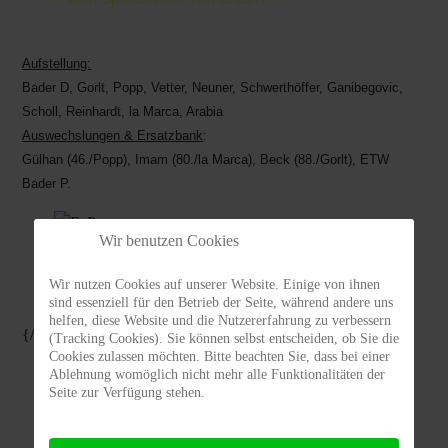
Aufstellung:
Bader D, Gorlt, Popp, Vetter, Neuner, Schwerthöffer, Ganibegovic,
Scholl, Reinhardt, la Marca, Arabia
Auswechslungen & Ersatzbank
:
Gülhan (46./Popp), Imam (80./la Marca), Beck (88./Gorlt), ETW
Bader P.
Wir benutzen Cookies
==>
Spielstatistik
==>
weitere Berichte zum
Wir nutzen Cookies auf unserer Website. Einige von ihnen
Spieltag
sind essenziell für den Betrieb der Seite, während andere uns
helfen, diese Website und die Nutzererfahrung zu verbessern
{/slider}
(Tracking Cookies). Sie können selbst entscheiden, ob Sie die
Cookies zulassen möchten. Bitte beachten Sie, dass bei einer
Ablehnung womöglich nicht mehr alle Funktionalitäten der
Seite zur Verfügung stehen.