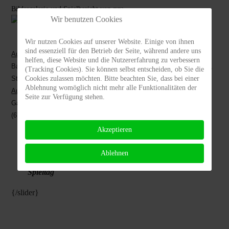
Bildergalerie und Spielbericht von ==>
Wir benutzen Cookies
Wir nutzen Cookies auf unserer Website. Einige von ihnen
sind essenziell für den Betrieb der Seite, während andere uns
Aufstellung:
helfen, diese Website und die Nutzererfahrung zu verbessern
Bader, Vetter, Denkci, Egger, Yilmaz, Schwerthöffer, Scholl, Kaplan,
(Tracking Cookies). Sie können selbst entscheiden, ob Sie die
Cookies zulassen möchten. Bitte beachten Sie, dass bei einer
Stotz, Abele, Winterhalter
Ablehnung womöglich nicht mehr alle Funktionalitäten der
Auswechslungen & Ersatzbank
:
Seite zur Verfügung stehen.
Ganibegovic (46./Abele), Gülhan (65./Stotz), la Marca
(67./Winterhalter)
Akzeptieren
Ablehnen
==>
Spielstatistik
==>
weitere Berichte zum
Spieltag
{/slider}