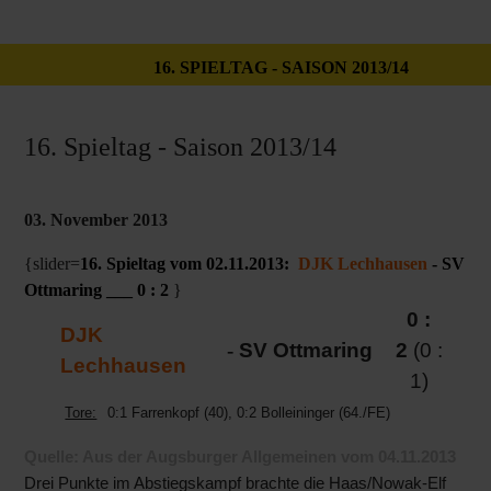
16. SPIELTAG - SAISON 2013/14
16. Spieltag - Saison 2013/14
03. November 2013
{slider=
16. Spieltag vom 02.11.2013:
DJK Lechhausen
- SV
Ottmaring ___ 0 : 2
}
0 :
DJK
-
SV Ottmaring
2
(0 :
Lechhausen
1)
Tore:
0:1 Farrenkopf (40), 0:2 Bolleininger (64./FE)
Quelle: Aus der Augsburger Allgemeinen vom 04.11.2013
Drei Punkte im Abstiegskampf brachte die Haas/Nowak-Elf