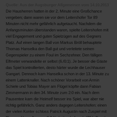
Quelle: Aus der Augsburger Allgemeinen vom 14.10.2013
Die Hausherren hatten in der 2. Minute eine Großchance
vergeben; dann waren sie vor dem Leitershofer Tor 89
Minuten nicht mehr gefährlich aufgetaucht. Nachdem die
Anfangsminuten überstanden waren, spielte Leitershofen mit
viel Engagement und guten Spielzügen auf des Gegners
Platz. Auf einen langen Ball von Markus Bröll behauptete
Thomas Hanselka den Ball gut und verleitete seinen
Gegenspieler zu einem Foul im Sechzehner. Den fälligen
Elfmeter verwandelte er selbst (6./0:1). Je besser die Gäste
das Spiel kontrollierten, desto härter wurde die Lechhauser
Gangart. Dennoch kam Hanselka schon in der 13. Minute zu
einem Lattenknaller. Nach schöner Vorarbeit von Armin
Schiele und Tobias Mayer am Flügel köpfte dann Fabian
Zimmermann in den 34. Minute zum 2:0 ein. Nach dem
Pausentee kam die Heimelf besser ins Spiel, war aber nie
richtig gefährlich. Ganz anders dagegen Leitershofen: einen
der vielen Konter schloss Patrick Augustin nach Zuspiel mit