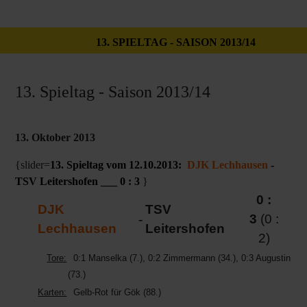
13. SPIELTAG - SAISON 2013/14
13. Spieltag - Saison 2013/14
13. Oktober 2013
{slider=
13. Spieltag vom 12.10.2013:
DJK Lechhausen
-
TSV Leitershofen ___ 0 : 3
}
0 :
DJK
TSV
-
3
(0 :
Lechhausen
Leitershofen
2)
Tore:
0:1 Manselka (7.), 0:2 Zimmermann (34.), 0:3 Augustin
(73.)
Karten:
Gelb-Rot für Gök (88.)