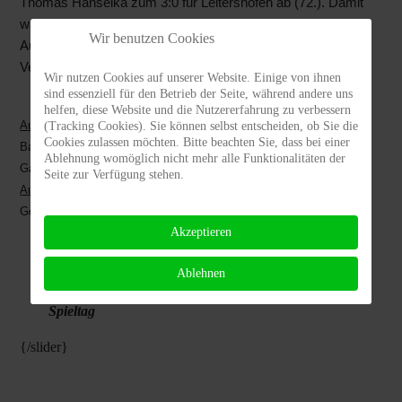
Thomas Hanselka zum 3:0 für Leitershofen ab (72.). Damit
war der Sack zu. Leitershofen zeigte weiter eine starke
Wir benutzen Cookies
Aufwärtstendenz, für Lechhausen sieht es in dieser
Verfassung eher schwierig aus.
Wir nutzen Cookies auf unserer Website. Einige von ihnen
sind essenziell für den Betrieb der Seite, während andere uns
helfen, diese Website und die Nutzererfahrung zu verbessern
Aufstellung:
(Tracking Cookies). Sie können selbst entscheiden, ob Sie die
Cookies zulassen möchten. Bitte beachten Sie, dass bei einer
Bader, Vetter, Reinhardt, Stotz, Scholl, Denkci, Gülhan , Kaplan,
Ablehnung womöglich nicht mehr alle Funktionalitäten der
Ganibegovic, Egger, Abele
Seite zur Verfügung stehen.
Auswechslungen & Ersatzbank
:
Gök (37./Gülhan), Winterhalter (38./Stotz), Gorlt Ja, Schaub
Akzeptieren
Ablehnen
==>
Spielstatistik
==>
weitere Berichte zum
Spieltag
{/slider}