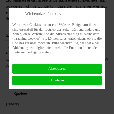
Lechhausen erwischt allerdings auch einen schwachen Tag.
So war es nicht verwunderlich, dass die Hausherren – erneut
erst in der Nachspielzeit – zum Anschlusstreffer durch
Wir benutzen Cookies
Benjamin Denkci kamen.
Wir nutzen Cookies auf unserer Website. Einige von ihnen
sind essenziell für den Betrieb der Seite, während andere uns
helfen, diese Website und die Nutzererfahrung zu verbessern
Aufstellung:
(Tracking Cookies). Sie können selbst entscheiden, ob Sie die
Kücükkaya, Reinhardt, Gök, Eweka, Denkci, Stotz, Yildirim Yilmaz,
Cookies zulassen möchten. Bitte beachten Sie, dass bei einer
Ganibegovic, Scholl, Abele, Winterhalter
Ablehnung womöglich nicht mehr alle Funktionalitäten der
Seite zur Verfügung stehen.
Auswechslungen & Ersatzbank
:
Kaplan (66./Stotz), Vetter (66./Yildirim Yilmaz), Stotz (81./Gök), ETW
Bader
Akzeptieren
Ablehnen
==>
Spielstatistik
==>
weitere Berichte zum
Spieltag
{/slider}