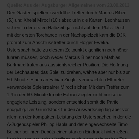
Quelle: Aus der Augsburger Allgemeinen vom 23.09.2013
Den Gästen spielten zwei frühe Treffer durch Marcus Biber
(5.) und Xhelal Miroci (10.) absolut in die Karten. Lechhausen
schien in der ersten Halbzeit gar nicht auf dem Platz. Doch
mit der ersten Torchance in der Nachspielzeit kam die DJK
prompt zum Anschlusstreffer durch Holger Eweka.
Ustersbach hätte zu diesem Zeitpunkt eigentlich noch höher
führen müssen, doch weder Marcus Biber noch Mathias
Burkhard trafen aus aussichtsreicher Position. Die Hoffnung
der Lechhauser, das Spiel zu drehen, währte aber nur bis zur
50. Minute. Einen an Fabian Ziegler verursachten Elfmeter
verwandelte Spielertrainer Miroci sicher. Mit dem Treffer zum
1:4 in der 60. Minute krönte Fabian Ziegler nicht nur seine
engagierte Leistung, sondern entschied somit die Partie
endgültig. Der Grundstock für den Auswärtssieg lag aber vor
allem an der kompakten Leistung der Ustersbacher, in der die
A-Jugendspieler Philipp Habla und der eingewechselte Timo
Beitner bei ihren Debüts einen starken Eindruck hinterließen.