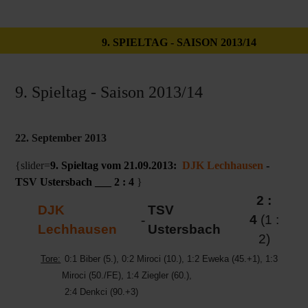
9. SPIELTAG - SAISON 2013/14
9. Spieltag - Saison 2013/14
22. September 2013
{slider=
9. Spieltag vom 21.09.2013:
DJK Lechhausen
-
TSV Ustersbach ___ 2 : 4
}
2 :
DJK
TSV
-
4
(1 :
Lechhausen
Ustersbach
2)
Tore:
0:1 Biber (5.), 0:2 Miroci (10.), 1:2 Eweka (45.+1), 1:3
Miroci (50./FE), 1:4 Ziegler (60.),
2:4 Denkci (90.+3)