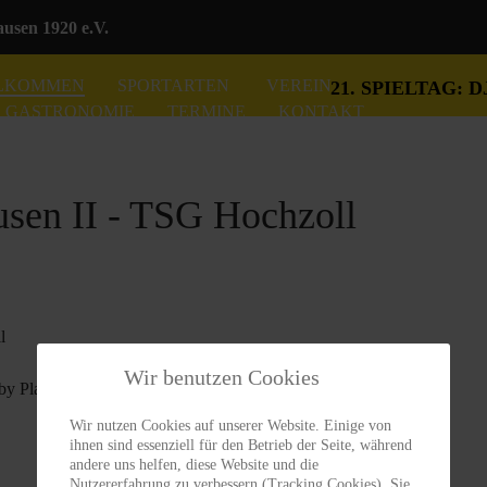
sen 1920 e.V.
LKOMMEN
SPORTARTEN
VEREIN
21. SPIELTAG:
GASTRONOMIE
TERMINE
KONTAKT
usen II - TSG Hochzoll
Wir benutzen Cookies
 by
PlayersTeam oHG
Wir nutzen Cookies auf unserer Website. Einige von
ihnen sind essenziell für den Betrieb der Seite, während
andere uns helfen, diese Website und die
Nutzererfahrung zu verbessern (Tracking Cookies). Sie