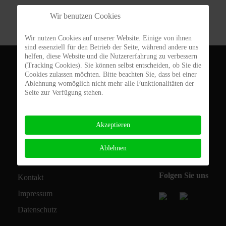
Wir benutzen Cookies
Wir nutzen Cookies auf unserer Website. Einige von ihnen
sind essenziell für den Betrieb der Seite, während andere uns
helfen, diese Website und die Nutzererfahrung zu verbessern
(Tracking Cookies). Sie können selbst entscheiden, ob Sie die
DJK Augsburg-Lechhausen 1920 e.V.
Cookies zulassen möchten. Bitte beachten Sie, dass bei einer
Derchinger Str. 118c
Ablehnung womöglich nicht mehr alle Funktionalitäten der
Seite zur Verfügung stehen.
86165 Augsburg
0821 71 72 11
Akzeptieren
info@djk-lechhausen.de
Ablehnen
Folgen Sie uns
Kontakt
Impressum
Datenschutz