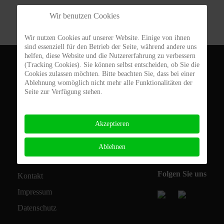
Wir benutzen Cookies
Wir nutzen Cookies auf unserer Website. Einige von ihnen
sind essenziell für den Betrieb der Seite, während andere uns
helfen, diese Website und die Nutzererfahrung zu verbessern
(Tracking Cookies). Sie können selbst entscheiden, ob Sie die
DJK Augsburg-Lechhausen 1920 e.V.
Cookies zulassen möchten. Bitte beachten Sie, dass bei einer
Derchinger Str. 118c
Ablehnung womöglich nicht mehr alle Funktionalitäten der
Seite zur Verfügung stehen.
86165 Augsburg
0821 71 72 11
Akzeptieren
info@djk-lechhausen.de
Ablehnen
Folgen Sie uns
Kontakt
Impressum
Datenschutz