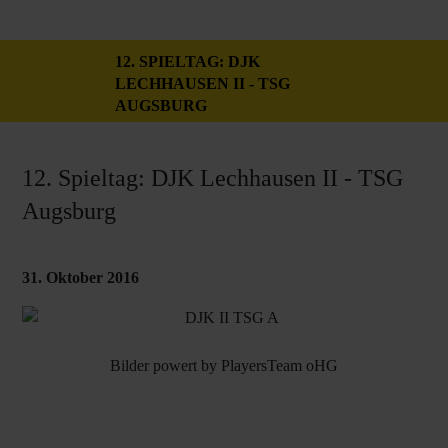
12. SPIELTAG: DJK
LECHHAUSEN II - TSG
AUGSBURG
12. Spieltag: DJK Lechhausen II - TSG
Augsburg
31. Oktober 2016
Bilder powert by
PlayersTeam oHG