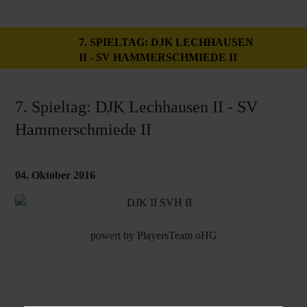
7. SPIELTAG: DJK LECHHAUSEN
II - SV HAMMERSCHMIEDE II
7. Spieltag: DJK Lechhausen II - SV
Hammerschmiede II
04. Oktober 2016
powert by
PlayersTeam oHG