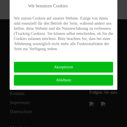
Wir benutzen Cookies
Wir nutzen Cookies auf unserer Website. Einige von ihnen
sind essenziell für den Betrieb der Seite, während andere uns
helfen, diese Website und die Nutzererfahrung zu verbessern
DJK Augsburg-Lechhausen 1920 e.V.
(Tracking Cookies). Sie können selbst entscheiden, ob Sie die
Cookies zulassen möchten. Bitte beachten Sie, dass bei einer
Derchinger Str. 118c
Ablehnung womöglich nicht mehr alle Funktionalitäten der
Seite zur Verfügung stehen.
86165 Augsburg
0821 71 72 11
Akzeptieren
info@djk-lechhausen.de
Ablehnen
Folgen Sie uns
Kontakt
Impressum
Datenschutz