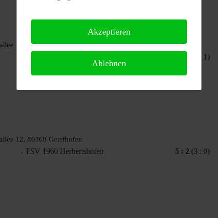
Akzeptieren
allee 12, 86368 Gersthofen
- DJK Göggingen
3 : 4
(1 : 1)
Ablehnen
allee 12, 86368 Gersthofen
- TSV 1960 Herbertshofen
5 : 2
(3 : 0)