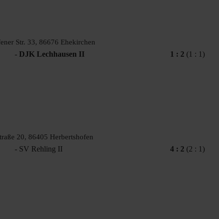
ener Str. 33, 86676 Ehekirchen
-
DJK Lechhausen II
1 : 2
(1 : 1)
straße 20, 86405 Herbertshofen
- SV Rehling II
4 : 2
(2 : 1)