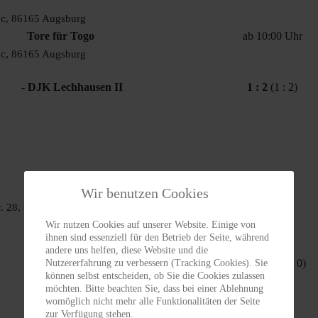
18c, 86165 Augsburg
Tore für Togo
ab 10:00 Uhr
18c, 86165 Augsburg
-
DJK Lechhausen II
1 : 2
(1 : 2)
Wir benutzen Cookies
r. 28, 86316 Rinnenthal
Wir nutzen Cookies auf unserer Website. Einige von
ihnen sind essenziell für den Betrieb der Seite, während
andere uns helfen, diese Website und die
- TSV Göggingen II
3 : 2
(0 : 0)
Nutzererfahrung zu verbessern (Tracking Cookies). Sie
können selbst entscheiden, ob Sie die Cookies zulassen
möchten. Bitte beachten Sie, dass bei einer Ablehnung
womöglich nicht mehr alle Funktionalitäten der Seite
zur Verfügung stehen.