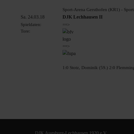
Sport-Arena Gersthofen (KR1) - Sport
Sa. 24.03.18
DJK Lechhausen II
Spieldaten:
==>
Tore:
==>
1:0 Stotz, Dominik (59.) 2:0 Flemming
DJK Augsburg-Lechhausen 1920 e.V.