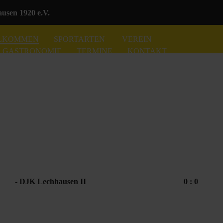
sen 1920 e.V.
LKOMMEN
SPORTARTEN
VEREIN
GASTRONOMIE
TERMINE
KONTAKT
-
DJK Lechhausen II
0 : 0